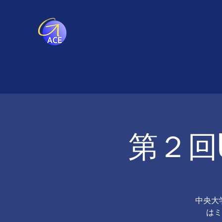
第２回U
中央大
はミ