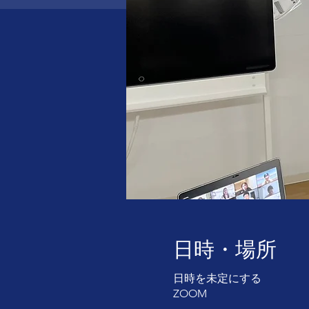
日時・場所
日時を未定にする
ZOOM