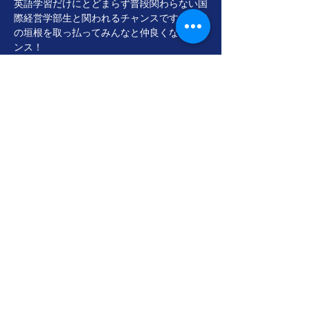
英語学習だけにとどまらず普段関わらない国
際経営学部生と関われるチャンスです。学年
の垣根を取っ払ってみんなと仲良くなるチャ
ンス！
このイベントをシェア
gace.glomac@gmail.com
©2025
G-ACE。